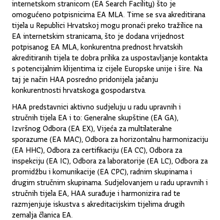
internetskom stranicom (EA Search Facility) što je
omogućeno potpisnicima EA MLA. Time se sva akreditirana
tijela u Republici Hrvatskoj mogu pronaći preko tražilice na
EA internetskim stranicama, što je dodana vrijednost
potpisanog EA MLA, konkurentna prednost hrvatskih
akreditiranih tijela te dobra prilika za uspostavljanje kontakta
s potencijalnim klijentima iz cijele Europske unije i šire. Na
taj je način HAA posredno pridonijela jačanju
konkurentnosti hrvatskoga gospodarstva.
HAA predstavnici aktivno sudjeluju u radu upravnih i
stručnih tijela EA i to: Generalne skupštine (EA GA),
Izvršnog Odbora (EA EX), Vijeća za multilateralne
sporazume (EA MAC), Odbora za horizontalnu harmonizaciju
(EA HHC), Odbora za certifikaciju (EA CC), Odbora za
inspekciju (EA IC), Odbora za laboratorije (EA LC), Odbora za
promidžbu i komunikacije (EA CPC), radnim skupinama i
drugim stručnim skupinama. Sudjelovanjem u radu upravnih i
stručnih tijela EA, HAA surađuje i harmonizira rad te
razmjenjuje iskustva s akreditacijskim tijelima drugih
zemalja članica EA.