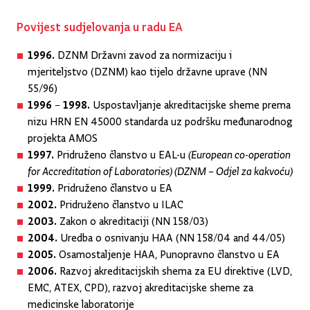
Povijest sudjelovanja u radu EA
1996.
DZNM Državni zavod za normizaciju i
mjeriteljstvo (DZNM) kao tijelo državne uprave (NN
55/96)
1996 – 1998.
Uspostavljanje akreditacijske sheme prema
nizu HRN EN 45000 standarda uz podršku međunarodnog
projekta AMOS
1997.
Pridruženo članstvo u EAL-u
(European co-operation
for Accreditation of Laboratories) (DZNM – Odjel za kakvoću)
1999.
Pridruženo članstvo u EA
2002.
Pridruženo članstvo u ILAC
2003.
Zakon o akreditaciji (NN 158/03)
2004.
Uredba o osnivanju HAA (NN 158/04 and 44/05)
2005.
Osamostaljenje HAA, Punopravno članstvo u EA
2006.
Razvoj akreditacijskih shema za EU direktive (LVD,
EMC, ATEX, CPD), razvoj akreditacijske sheme za
medicinske laboratorije