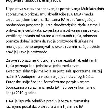
Uspostava sustava vrednovanja i potpisivanja Multilateralnih
sporazuma o priznavanju akreditacije (EA MLA) među
akreditacijskim tijelima članicama EA kreira/omogućuje
međusobno povjerenje u rad akreditacijskih tijela, a time i
prihvaćanje certifikata, izvještaja o ispitivanju i inspekciji,
verifikaciji izdanih od strane akreditiranih tijela, odnosno
pomaže dobavljačima da svoje proizvode ili usluge ne
moraju ponovno ocjenjivati u svakoj zemlji na čije tržište
stavljaju svoje proizvode.
Za ove sporazume ključno je da se rezultati akreditiranih
tijela priznaju kao jednakovrijedni među svim
akreditacijskim tijelima koja su potpisala sporazume. Na taj
način EA podupire funkcioniranje jedinstvenog tržišta
Europske unije što je i formalizirano potpisivanjem
Sporazuma o suradnji između EA i Europske komisije u
lipnju 2010. godine.
HAA je ispunila tehničke preduvjete za automatsku
razmjenu podataka o akreditiranim tijelima s EA