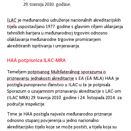
29. travnja 2010. godine.
ILAC
je međunarodno udruženje nacionalnih akreditacijskih
tijela uspostavljano 1977. godine s glavnim ciljem uklanjanja
tehničkih barijera u međunarodnoj trgovini odnosno
olakšavanja međunarodne trgovine promicanjem
akreditiranih ispitivanja i umjeravanja.
HAA potpisnica ILAC-MRA
Temeljem
potpisanog Multilateralnog sporazuma o
priznavanju jednakosti akreditacije
s EA (EA MLA) HAA je
postigla punopravno članstvo u ILAC-u te je potpisala
Sporazum o uzajamnom priznavanju akreditacije s LAC-om
(ILAC MRA) 29. travnja 2010. godine i 24. listopada 2014. za
područje inspekcije.
Time je HAA postigla najveće međunarodno priznanje
odnosno stupanj povjerenja u jedno nacionalno
akreditacijsko tijelo koje se može postići, a tijela koja su