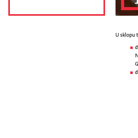
U sklopu 
d
N
G
d