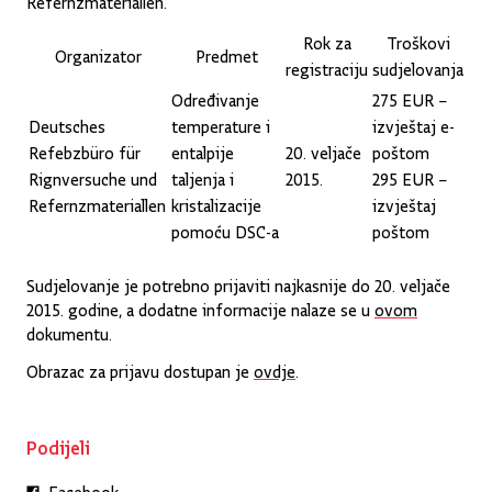
Rok za
Troškovi
Organizator
Predmet
registraciju
sudjelovanja
Određivanje
275 EUR –
Deutsches
temperature i
izvještaj e-
Refebzbüro für
entalpije
20. veljače
poštom
Rignversuche und
taljenja i
2015.
295 EUR –
Refernzmateriallen
kristalizacije
izvještaj
pomoću DSC-a
poštom
Sudjelovanje je potrebno prijaviti najkasnije do 20. veljače
2015. godine, a dodatne informacije nalaze se u
ovom
dokumentu.
Obrazac za prijavu dostupan je
ovdje
.
Podijeli
Facebook