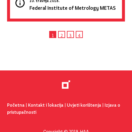
Federal Institute of Metrology METAS
1
2
3
4
Navigacija
objava
Početna
|
Kontakt i lokacija
|
Uvjeti korištenja
|
Izjava o
pristupačnosti
Copyright © 2019. HAA