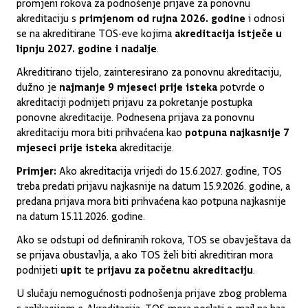
promjeni rokova za podnošenje prijave za ponovnu
akreditaciju s
primjenom od rujna 2026. godine
i odnosi
se na akreditirane TOS-eve kojima
akreditacija istječe u
lipnju 2027. godine i nadalje
.
Akreditirano tijelo, zainteresirano za ponovnu akreditaciju,
dužno je
najmanje 9 mjeseci prije isteka
potvrde o
akreditaciji podnijeti prijavu za pokretanje postupka
ponovne akreditacije. Podnesena prijava za ponovnu
akreditaciju mora biti prihvaćena kao
potpuna najkasnije 7
mjeseci
prije isteka
akreditacije.
Primjer:
Ako akreditacija vrijedi do 15.6.2027. godine, TOS
treba predati prijavu najkasnije na datum 15.9.2026. godine, a
predana prijava mora biti prihvaćena kao potpuna najkasnije
na datum 15.11.2026. godine.
Ako se odstupi od definiranih rokova, TOS se obavještava da
se prijava obustavlja, a ako TOS želi biti akreditiran mora
podnijeti
upit
te
prijavu za početnu akreditaciju
.
U slučaju nemogućnosti podnošenja prijave zbog problema
s aplikacijom e-Akreditacija, TOS mora poslati e-mail na
haa-